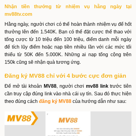
Nhận tiền thưởng từ nhiệm vụ hằng ngày tại
mv88tv.com
Hằng ngày, người chơi có thể hoàn thành nhiệm vụ để hốt
thưởng lên đến 1.540K. Bạn có thể đặt cược thể thao với
tổng cược từ 10 triệu đến 100 triệu, điểm danh mỗi ngày
để tích lũy điểm hoặc nạp tiền nhiều lần với các mức tối
thiểu từ 50K đến 5.000K. Những ai nạp tổng cộng trên
150k cũng sẽ nhận quà tương ứng.
Đăng ký MV88 chỉ với 4 bước cực đơn giản
Để mở tài khoản
MV88
, người chơi
mv88 link
trước tiên
cần truy cập đúng link vào nhà cái uy tín. Sau đó thực hiện
theo đúng cách
đăng ký MV88
của hướng dẫn như sau: