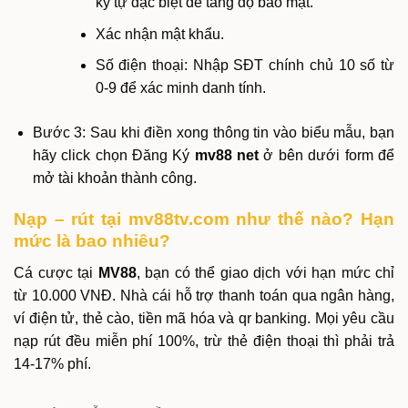
ký tự đặc biệt để tăng độ bảo mật.
Xác nhận mật khẩu.
Số điện thoại: Nhập SĐT chính chủ 10 số từ
0-9 để xác minh danh tính.
Bước 3: Sau khi điền xong thông tin vào biểu mẫu, bạn
hãy click chọn Đăng Ký
mv88 net
ở bên dưới form để
mở tài khoản thành công.
Nạp – rút tại mv88tv.com như thế nào? Hạn
mức là bao nhiêu?
Cá cược tại
MV88
, bạn có thể giao dịch với hạn mức chỉ
từ 10.000 VNĐ. Nhà cái hỗ trợ thanh toán qua ngân hàng,
ví điện tử, thẻ cào, tiền mã hóa và qr banking. Mọi yêu cầu
nạp rút đều miễn phí 100%, trừ thẻ điện thoại thì phải trả
14-17% phí.