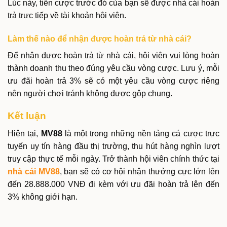
Lúc này, tiền cược trước đó của bạn sẽ được nhà cái hoàn
trả trực tiếp về tài khoản hội viên.
Làm thế nào để nhận được hoàn trả từ nhà cái?
Để nhận được hoàn trả từ nhà cái, hội viên vui lòng hoàn
thành doanh thu theo đúng yêu cầu vòng cược. Lưu ý, mỗi
ưu đãi hoàn trả 3% sẽ có một yêu cầu vòng cược riêng
nên người chơi tránh không được gộp chung.
Kết luận
Hiện tại,
MV88
là một trong những nền tảng cá cược trực
tuyến uy tín hàng đầu thị trường, thu hút hàng nghìn lượt
truy cập thực tế mỗi ngày. Trở thành hội viên chính thức tại
nhà cái
MV88
, bạn sẽ có cơ hội nhận thưởng cực lớn lên
đến 28.888.000 VNĐ đi kèm với ưu đãi hoàn trả lên đến
3% không giới hạn.