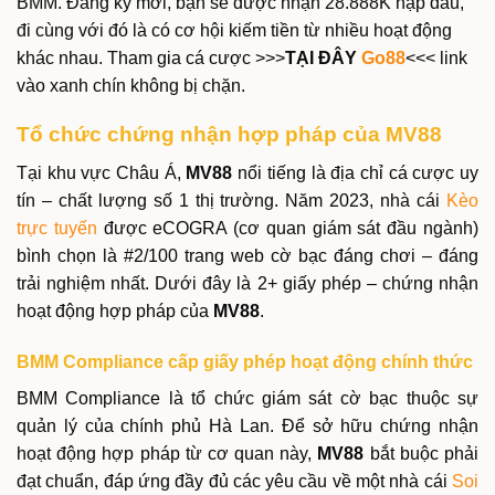
BMM. Đăng ký mới, bạn sẽ được nhận 28.888K nạp đầu,
đi cùng với đó là có cơ hội kiếm tiền từ nhiều hoạt động
khác nhau. Tham gia cá cược >>>
TẠI ĐÂY
Go88
<<< link
vào xanh chín không bị chặn.
Tổ chức chứng nhận hợp pháp của MV88
Tại khu vực Châu Á,
MV88
nổi tiếng là địa chỉ cá cược uy
tín – chất lượng số 1 thị trường. Năm 2023, nhà cái
Kèo
trực tuyến
được eCOGRA (cơ quan giám sát đầu ngành)
bình chọn là #2/100 trang web cờ bạc đáng chơi – đáng
trải nghiệm nhất. Dưới đây là 2+ giấy phép – chứng nhận
hoạt động hợp pháp của
MV88
.
BMM Compliance cấp giấy phép hoạt động chính thức
BMM Compliance là tổ chức giám sát cờ bạc thuộc sự
quản lý của chính phủ Hà Lan. Để sở hữu chứng nhận
hoạt động hợp pháp từ cơ quan này,
MV88
bắt buộc phải
đạt chuẩn, đáp ứng đầy đủ các yêu cầu về một nhà cái
Soi