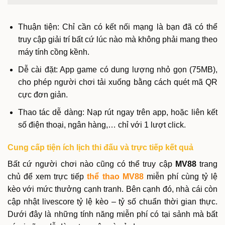
Thuận tiện: Chỉ cần có kết nối mạng là bạn đã có thể
truy cập giải trí bất cứ lúc nào mà không phải mang theo
máy tính cồng kềnh.
Dễ cài đặt: App game có dung lượng nhỏ gọn (75MB),
cho phép người chơi tải xuống bằng cách quét mã QR
cực đơn giản.
Thao tác dễ dàng: Nạp rút ngay trên app, hoặc liên kết
số điện thoại, ngân hàng,… chỉ với 1 lượt click.
Cung cấp tiện ích lịch thi đấu và trực tiếp kết quả
Bất cứ người chơi nào cũng có thể truy cập
MV88
trang
chủ để xem trực tiếp
thể thao MV88
miễn phí cùng tỷ lệ
kèo với mức thưởng cạnh tranh. Bên cạnh đó, nhà cái còn
cập nhật livescore tỷ lệ kèo – tỷ số chuẩn thời gian thực.
Dưới đây là những tính năng miễn phí có tại sảnh mà bất