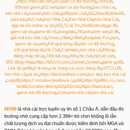
,
https://hitclube.net/
,
b52
,
bắn cá đổi thưởng
,
789club
,
789club game
,
b52 web
,
ban ca doi thuong
,
keo nha cai
,
kèo nhà cái
,
sunwin
,
iwin club
,
go88
,
iwin club
,
b52
,
Max88
,
Max88
,
iwinclub
,
b52 club
,
Kèo Nhà Cái
,
Kèo Nhà Cái
,
Kèo Nhà Cái
,
app tài xỉu online uy tín
,
b52
,
Tỷ lệ 7m
,
Xin88
,
hitclub
,
go 88
,
game tài xỉu
,
game tài xỉu
,
bongdalu
,
7M
,
iwin
,
bom win
,
lô đề
,
giải mã kèo nhà cái
,
Vmax
,
v9bet
,
v9bet
,
Bongdalu Fun
,
iwin
,
game tài xỉu
,
iwin
,
Kết quả bóng đá
,
bắn cá đổi thưởng
,
kết quả bóng đá
,
Hit Club
,
Cakhiatv
,
kèo nhà cái
,
Rikvip
,
đăng nhập rikvip
,
789club top
,
iWin
,
Hit.club
,
hitclub web
,
b52 đăng nhập
,
https://b52v3.com/
,
Sunwin
,
Sunwin
,
game go88
,
Link tải go88
,
tỷ lệ kèo
,
các trang cá cược bóng đá
,
HITCLUB
,
kèo nhà cái
,
tai xiu
,
https://taixiuonlines.com/
,
truc tiep keo nha cai
,
Lode88
,
https:// socolive.feedback /
,
go88
,
https://go88s.cn.com/
,
bin88
,
Socolive direct
,
b52
,
b52club
,
https://banca.ac/
,
game bài đổi thưởng
,
ricbet
,
kèo nhà cái
,
kèo nhà cái
MV88
là nhà cái trực tuyến uy tín số 1 Châu Á, dẫn đầu thị
trường nhờ cung cấp hơn 2.399+ trò chơi khổng lồ lẫn
chất lượng dịch vụ đạt chuẩn được kiểm định bởi MGA và