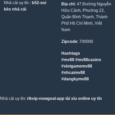
Nhà cái uy tín :
b52
-
soi
Địa chỉ
: 47 Đường Nguyễn
kèo nhà cái
Hữu Cảnh, Phường 22,
Quận Bình Thạnh, Thành
Phố Hồ Chí Minh, Việt
Nam
Zipcode
: 700000
Hashtags
#mv88 #mv88casino
#slotgamemv88
#nhcaimv88
#dangkymv88
Nhà cái uy tín:
rikvip
-
nowgoal
-
app tài xỉu online uy tín