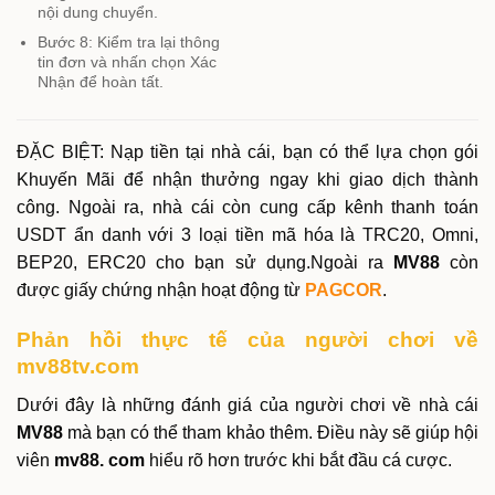
nội dung chuyển.
Bước 8: Kiểm tra lại thông
tin đơn và nhấn chọn Xác
Nhận để hoàn tất.
ĐẶC BIỆT: Nạp tiền tại nhà cái, bạn có thể lựa chọn gói
Khuyến Mãi để nhận thưởng ngay khi giao dịch thành
công. Ngoài ra, nhà cái còn cung cấp kênh thanh toán
USDT ẩn danh với 3 loại tiền mã hóa là TRC20, Omni,
BEP20, ERC20 cho bạn sử dụng.N
goài ra
MV88
còn
được giấy chứng nhận hoạt động từ
PAGCOR
.
Phản hồi thực tế của người chơi về
mv88tv.com
Dưới đây là những đánh giá của người chơi về nhà cái
MV88
mà bạn có thể tham khảo thêm. Điều này sẽ giúp hội
viên
mv88. com
hiểu rõ hơn trước khi bắt đầu cá cược.