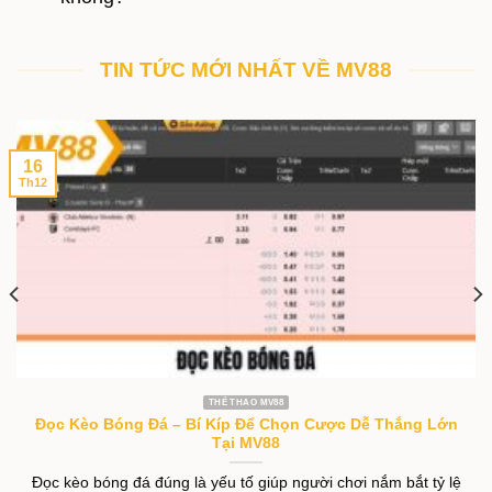
TIN TỨC MỚI NHẤT VỀ MV88
16
Th12
THỂ THAO MV88
Đọc Kèo Bóng Đá – Bí Kíp Để Chọn Cược Dễ Thắng Lớn
Tại MV88
Đọc kèo bóng đá đúng là yếu tố giúp người chơi nắm bắt tỷ lệ