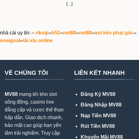
[...]
nhà cái uy tín: –
rikvip
–
b52
–
net88
–
net88
–
soi kèo phạt góc
–
nowgoal
–
tài xỉu online
VỀ CHÚNG TÔI
LIÊN KẾT NHANH
MV88
mang tới kho slot
Đăng Ký MV88
sống động, casino live
Đăng Nhập MV88
đẳng cấp và cược thể thao
Nạp Tiền MV88
hấp dẫn. Giao dịch nhanh,
bảo mật cao giúp bạn yên
Rút Tiền MV88
tâm trải nghiệm. Truy cập
Khuyến Mãi MV88