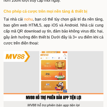
hơn 100N lượt truy cập mỗi ngày.
Cho phép cá cược trên mọi nền tảng & thiết bị
Tại nhà cái
nohu
, bạn có thể tùy chọn giải trí đa nền tảng,
bao gồm web HTML5, app iOS và Android. Nhà cái cung
cấp mã QR download uy tín, đảm bảo không virus độc hại,
gây ảnh hưởng đến thiết bị Dưới đây là 3+ ưu điểm khi cá
cược trên điện thoại:
MV88 hỗ trợ phiên bản app tiện lợi